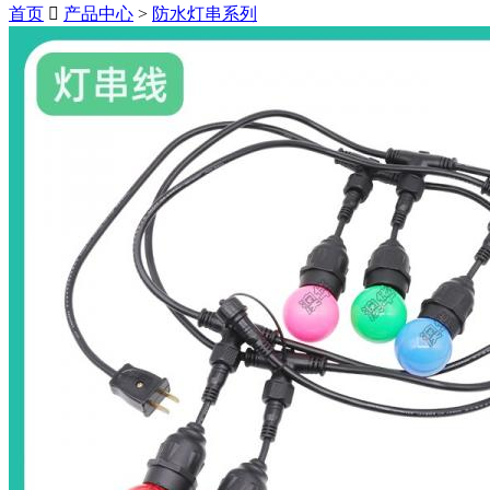
首页
产品中心
>
防水灯串系列